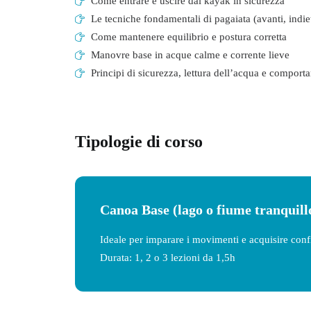
Come entrare e uscire dal kayak in sicurezza
Le tecniche fondamentali di pagaiata (avanti, indiet
Come mantenere equilibrio e postura corretta
Manovre base in acque calme e corrente lieve
Principi di sicurezza, lettura dell’acqua e comport
Tipologie di corso
Canoa Base
(lago o fiume tranquill
Ideale per imparare i movimenti e acquisire con
Durata: 1, 2 o 3 lezioni da 1,5h