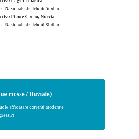
rtivo Lago di Fiastra
o Nazionale dei Monti Sibillini
rtivo Fiume Corno, Norcia
o Nazionale dei Monti Sibillini
ue mosse / fluviale)
vuole affrontare correnti moderate
gressivi