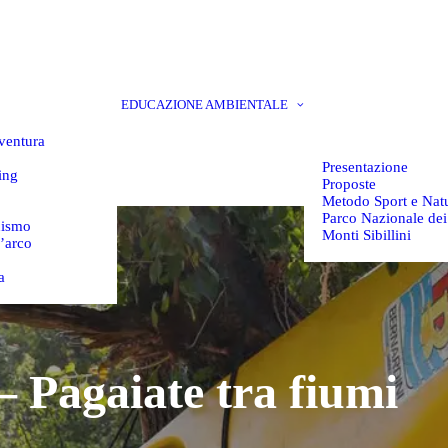
EDUCAZIONE AMBIENTALE
ventura
Presentazione
ing
Proposte
Metodo Sport e Nat
Parco Nazionale dei
nismo
Monti Sibillini
l’arco
a
 Pagaiate tra fiumi