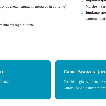
Impianto spo
ro, traghetto, entrata in morta ed in corrente)
Marche – Parc
Impianto spo
Umbria – Parc
amento sul lago o fiume
o)
Canoa Avanzata
(acq
fidenza
Per chi ha già esperienza e 
Durata: da 2 a 4 incontri pro