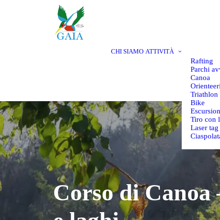
CHI SIAMO
ATTIVITÀ
Rafting
Parchi av
Canoa
Orienteer
Triathlon
Bike
Escursio
Tiro con 
Laser tag
Ciaspolat
Corso di Canoa –