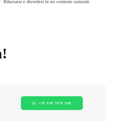
Rilassarsi e divertirsi in un contesto naturale
a!
+39 338 7678 308