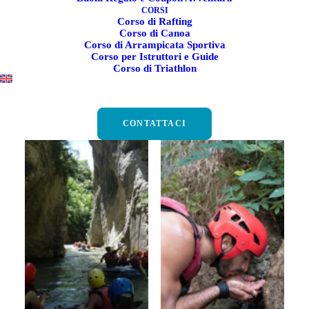
CORSI
Corso di Rafting
Corso di Canoa
Corso di Arrampicata Sportiva
Corso per Istruttori e Guide
Corso di Triathlon
CONTATTACI